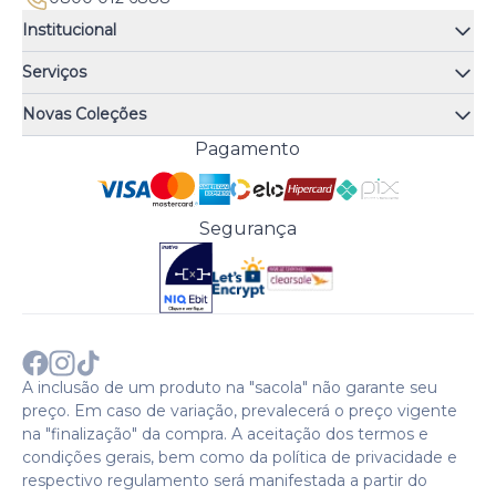
Institucional
Quem somos
Serviços
Quiz de fragrâncias
Atendimento
Trocas e Devoluções
Novas Coleções
Meus Pedidos
Troque Fácil
Monange
Pagamento
Minha Conta
Perguntas Frequentes
Risqué
Trabalhe Conosco
Política de Pagamento
Bozzano
Preferências de Cookies
Política de Entrega
Paixão
Acesso Funcionários
Termos e Condições
Segurança
Cenoura & Bronze
Política de Privacidade
Black Friday
Comprar com CNPJ?
Sobre a COTY no mundo
A inclusão de um produto na "sacola" não garante seu
preço. Em caso de variação, prevalecerá o preço vigente
na "finalização" da compra. A aceitação dos termos e
condições gerais, bem como da política de privacidade e
respectivo regulamento será manifestada a partir do