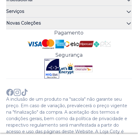
Quem somos
Serviços
Quiz de fragrâncias
Atendimento
Trocas e Devoluções
Novas Coleções
Meus Pedidos
Troque Fácil
Monange
Pagamento
Minha Conta
Perguntas Frequentes
Risqué
Trabalhe Conosco
Política de Pagamento
Bozzano
Preferências de Cookies
Política de Entrega
Paixão
Acesso Funcionários
Termos e Condições
Segurança
Cenoura & Bronze
Política de Privacidade
Black Friday
Comprar com CNPJ?
Sobre a COTY no mundo
A inclusão de um produto na "sacola" não garante seu
preço. Em caso de variação, prevalecerá o preço vigente
na "finalização" da compra. A aceitação dos termos e
condições gerais, bem como da política de privacidade e
respectivo regulamento será manifestada a partir do
acesso e uso das páginas deste Website. A Loja Coty é