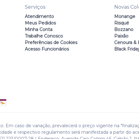
Serviços
Novas Co
Atendimento
Monange
Meus Pedidos
Risqué
Minha Conta
Bozzano
Trabalhe Conosco
Paixão
Preferências de Cookies
Cenoura & 
Acesso Funcionários
Black Frida
o. Em caso de variação, prevalecerá o preço vigente na "finaliza
cidade e respectivo regulamento será manifestada a partir do ac
511.223/0007-28 | Endereço: Avenida Caio Cotrim,46. Galpão 1. Ita