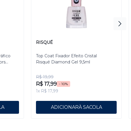
RISQUÉ
ráfico
Top Coat Fixador Efeito Cristal
ors
Risqué Diamond Gel 9,5ml
R$ 19,99
R$ 17,99
- 10%
1x R$ 17,99
ADICIONAR