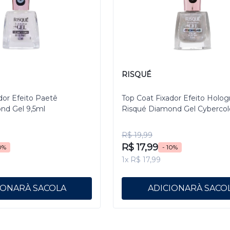
RISQUÉ
dor Efeito Paetê
Top Coat Fixador Efeito Holog
nd Gel 9,5ml
Risqué Diamond Gel Cybercol
Pixelizado 9,5 mL
R$ 19,99
R$ 17,99
0%
- 10%
1x R$ 17,99
IONAR
ADICIONAR