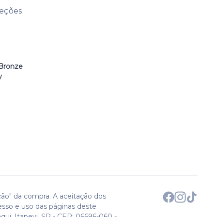
leções
Bronze
y
ção" da compra. A aceitação dos
esso e uso das páginas deste
qui. Itapevi, SP - CEP: 06696-060 -