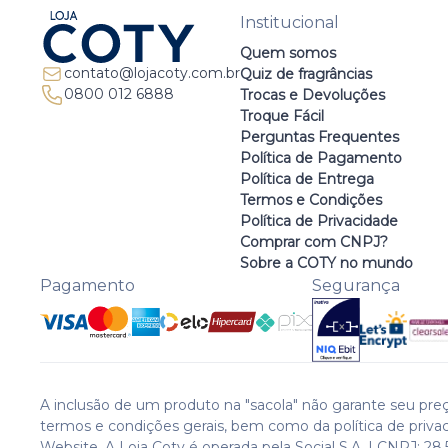
Institucional
Quem somos
contato@lojacoty.com.br
Quiz de fragrâncias
0800 012 6888
Trocas e Devoluções
Troque Fácil
Perguntas Frequentes
Política de Pagamento
Política de Entrega
Termos e Condições
Política de Privacidade
Comprar com CNPJ?
Sobre a COTY no mundo
Pagamento
Segurança
A inclusão de um produto na "sacola" não garante seu preç
termos e condições gerais, bem como da política de priva
Website. A Loja Coty é operada pela Social S.A. | CNPJ: 28.