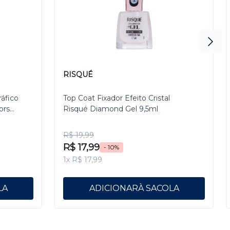
RISQUÉ
ráfico
Top Coat Fixador Efeito Cristal
ors
Risqué Diamond Gel 9,5ml
R$ 19,99
R$ 17,99
- 10%
1x R$ 17,99
ADICIONAR