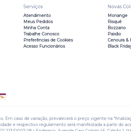
Serviços
Novas Co
Atendimento
Monange
Meus Pedidos
Risqué
Minha Conta
Bozzano
Trabalhe Conosco
Paixão
Preferências de Cookies
Cenoura & 
Acesso Funcionários
Black Frida
o. Em caso de variação, prevalecerá o preço vigente na "finaliza
cidade e respectivo regulamento será manifestada a partir do ac
511.223/0007-28 | Endereço: Avenida Caio Cotrim,46. Galpão 1. Ita