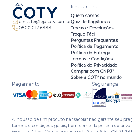
Institucional
Quem somos
contato@lojacoty.com.br
Quiz de fragrâncias
0800 012 6888
Trocas e Devoluções
Troque Fácil
Perguntas Frequentes
Política de Pagamento
Política de Entrega
Termos e Condições
Política de Privacidade
Comprar com CNPJ?
Sobre a COTY no mundo
Pagamento
Segurança
A inclusão de um produto na "sacola" não garante seu preç
termos e condições gerais, bem como da política de priva
Website. A Loja Coty é operada pela Social S.A. | CNPJ: 28.