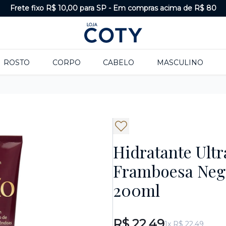
Frete fixo R$ 10,00 para SP
-
Em compras acima de R$ 80
ROSTO
CORPO
CABELO
MASCULINO
Hidratante Ult
Framboesa Neg
200ml
R$ 22,49
1x R$ 22,49