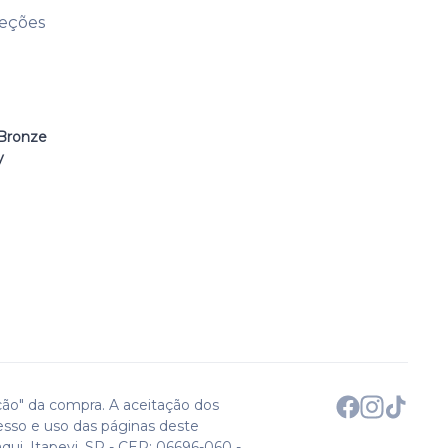
leções
Bronze
y
ção" da compra. A aceitação dos
esso e uso das páginas deste
qui. Itapevi, SP - CEP: 06696-060 -