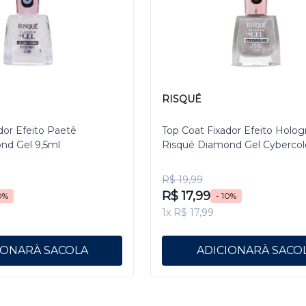
RISQUÉ
dor Efeito Paetê
Top Coat Fixador Efeito Holog
nd Gel 9,5ml
Risqué Diamond Gel Cybercol
Pixelizado 9,5 mL
R$ 19,99
R$ 17,99
0%
- 10%
1x R$ 17,99
IONAR
ADICIONAR