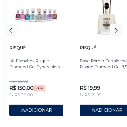
RISQUÉ
RISQUÉ
Kit Esmaltes Risqué
Base Primer Fortaleced
Diamond Gel Cybercolors -
Risqué Diamond Gel 9,
8 unidades
R$ 159,92
R$ 150,00
R$ 19,99
- 6%
5x R$ 30,00
1x R$ 19,99
ADICIONAR
ADICIONAR