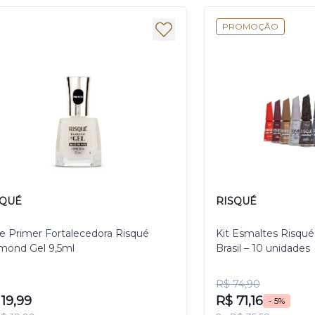
PROMOÇÃO
SQUÉ
RISQUÉ
e Primer Fortalecedora Risqué
Kit Esmaltes Risqué
mond Gel 9,5ml
Brasil – 10 unidades
R$ 74,90
19,99
R$ 71,16
- 5%