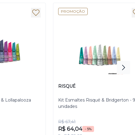
PROMOÇÃO
RISQUÉ
 & Lollapalooza
Kit Esmaltes Risqué & Bridgerton - 
unidades
R$ 67,41
R$ 64,04
- 5%