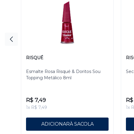
RISQUÉ
RI
Esmalte Rosa Risqué & Doritos Sou
Sec
Topping Metálico 8ml
R$ 7,49
R$ 
1x R$ 7,49
1x R
ADICIONAR