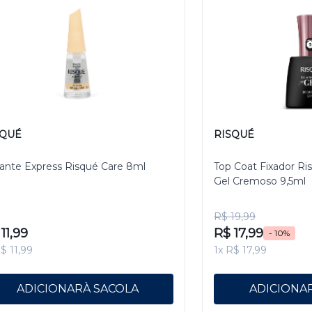
SQUÉ
RISQUÉ
ante Express Risqué Care 8ml
Top Coat Fixador R
Gel Cremoso 9,5ml
R$ 19,99
11,99
R$ 17,99
- 10%
$ 11,99
1x R$ 17,99
ADICIONAR
ADICIONA