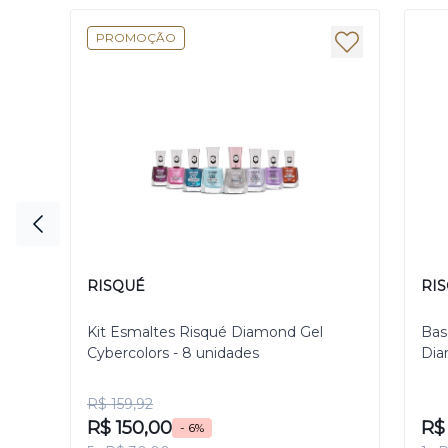
PROMOÇÃO
RISQUÉ
RI
Kit Esmaltes Risqué Diamond Gel
Bas
Cybercolors - 8 unidades
Dia
R$ 159,92
R$ 150,00
R$ 
- 6%