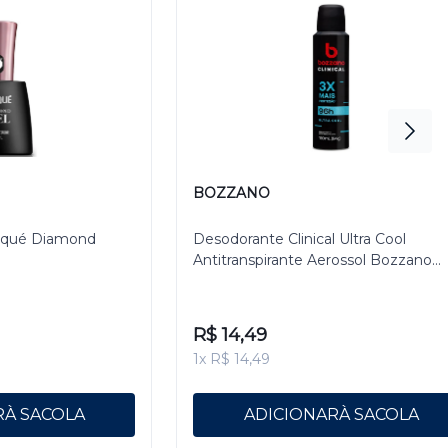
BOZZANO
isqué Diamond
Desodorante Clinical Ultra Cool
Antitranspirante Aerossol Bozzano
Masculino 150ml
R$ 14,49
1x R$ 14,49
R
ADICIONAR